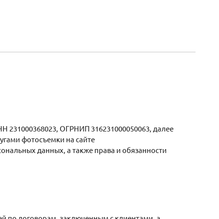
 231000368023, ОГРНИП 316231000050063, далее
угами фотосъемки на сайте
сональных данных, а также права и обязанности
й по договорам, заключенным с клиентами, а