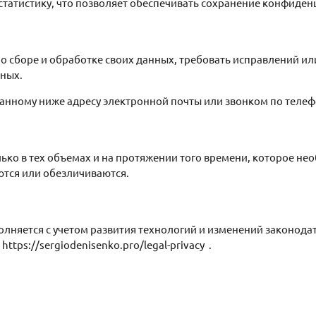
статистику, что позволяет обеспечивать сохранение конфиден
 сборе и обработке своих данных, требовать исправлений ил
нных.
азанному ниже адресу электронной почты или звонком по телеф
ко в тех объемах и на протяжении того времени, которое не
тся или обезличиваются.
олняется с учетом развития технологий и изменений законода
tps://sergiodenisenko.pro/legal-privacy .